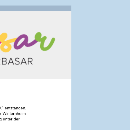
V.“ entstanden,
in-Winternheim
g unter der