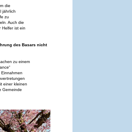
um die
jährlich
fe zu
eln. Auch die
Helfer ist ein
ührung des Basars nicht
sachen zu einem
hance“
en Einnahmen
nvertretungen
t einer kleinen
ie Gemeinde