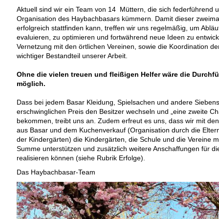
Aktuell sind wir ein Team von 14 Müttern, die sich federführend 
Organisation des Haybachbasars kümmern. Damit dieser zweimal 
erfolgreich stattfinden kann, treffen wir uns regelmäßig, um Abläu
evaluieren, zu optimieren und fortwährend neue Ideen zu entwick
Vernetzung mit den örtlichen Vereinen, sowie die Koordination der 
wichtiger Bestandteil unserer Arbeit.
Ohne die vielen treuen und fleißigen Helfer wäre die Durchf
möglich.
Dass bei jedem Basar Kleidung, Spielsachen und andere Sieben
erschwinglichen Preis den Besitzer wechseln und „eine zweite C
bekommen, treibt uns an. Zudem erfreut es uns, dass wir mit d
aus Basar und dem Kuchenverkauf (Organisation durch die Elter
der Kindergärten) die Kindergärten, die Schule und die Vereine mi
Summe unterstützen und zusätzlich weitere Anschaffungen für d
realisieren können (siehe Rubrik Erfolge).
Das Haybachbasar-Team